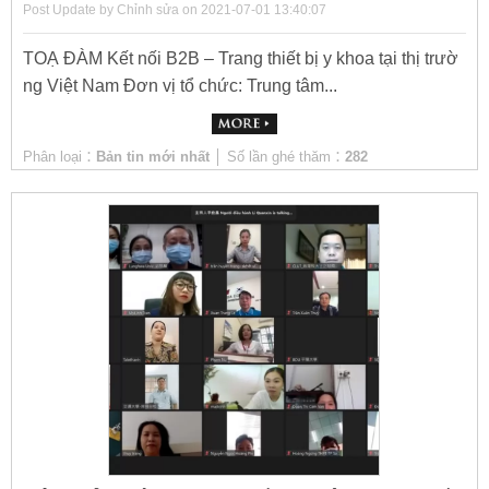
Post Update by Chỉnh sửa on 2021-07-01 13:40:07
TOẠ ĐÀM Kết nối B2B – Trang thiết bị y khoa tại thị trườ
ng Việt Nam Đơn vị tổ chức: Trung tâm...
Phân loại：
Bản tin mới nhất
│ Số lần ghé thăm：
282