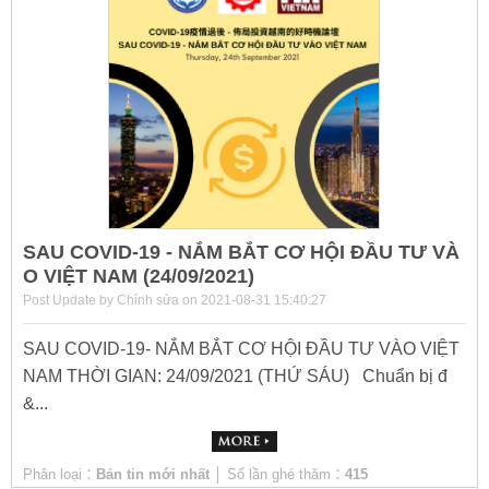
SAU COVID-19 - NẮM BẮT CƠ HỘI ĐẦU TƯ VÀ
O VIỆT NAM (24/09/2021)
Post Update by Chỉnh sửa on 2021-08-31 15:40:27
SAU COVID-19- NẮM BẮT CƠ HỘI ĐẦU TƯ VÀO VIỆT
NAM THỜI GIAN: 24/09/2021 (THỨ SÁU) Chuẩn bị đ
&...
Phân loại：
Bản tin mới nhất
│ Số lần ghé thăm：
415