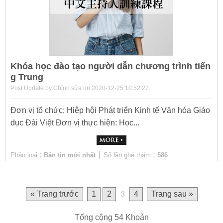
Khóa học đào tạo người dẫn chương trình tiến
g Trung
Post Update by Chỉnh sửa on 2020-12-25 10:52:27
Đơn vị tổ chức: Hiệp hội Phát triển Kinh tế Văn hóa Giáo
dục Đài Việt Đơn vị thực hiện: Học...
Phân loại：
Bản tin mới nhất
│ Số lần ghé thăm：
586
« Trang trước
1
2
3
4
Trang sau »
Tổng cộng 54 Khoản