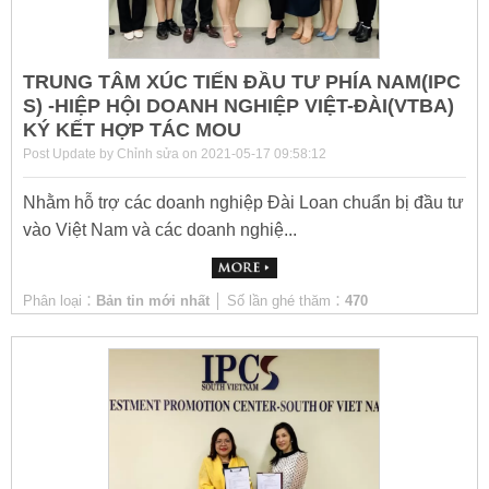
TRUNG TÂM XÚC TIẾN ĐẦU TƯ PHÍA NAM(IPC
S) -HIỆP HỘI DOANH NGHIỆP VIỆT-ĐÀI(VTBA)
KÝ KẾT HỢP TÁC MOU
Post Update by Chỉnh sửa on 2021-05-17 09:58:12
Nhằm hỗ trợ các doanh nghiệp Đài Loan chuẩn bị đầu tư
vào Việt Nam và các doanh nghiệ...
Phân loại：
Bản tin mới nhất
│ Số lần ghé thăm：
470