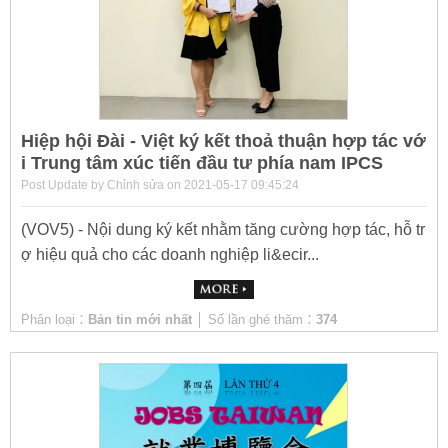
Hiệp hội Đài - Việt ký kết thoả thuận hợp tác vớ
i Trung tâm xúc tiến đầu tư phía nam IPCS
Post Update by Chỉnh sửa on 2021-05-17 09:45:24
(VOV5) - Nội dung ký kết nhằm tăng cường hợp tác, hỗ tr
ợ hiệu quả cho các doanh nghiệp li&ecir...
Phân loại：
Bản tin mới nhất
│ Số lần ghé thăm：
374