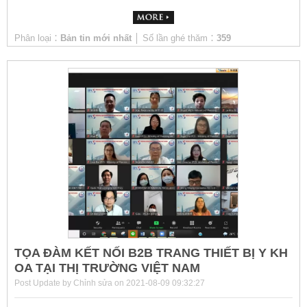
Phân loại：
Bản tin mới nhất
│ Số lần ghé thăm：
359
TỌA ĐÀM KẾT NỐI B2B TRANG THIẾT BỊ Y KH
OA TẠI THỊ TRƯỜNG VIỆT NAM
Post Update by Chỉnh sửa on 2021-08-09 09:32:27