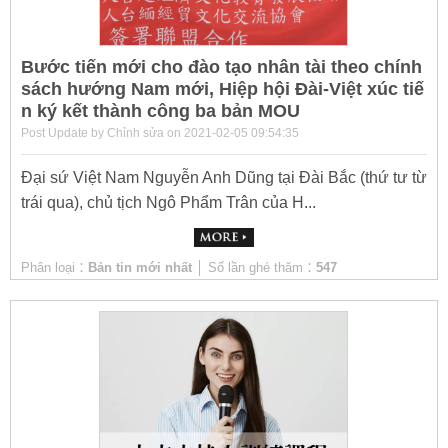
Bước tiến mới cho đào tạo nhân tài theo chính
sách hướng Nam mới, Hiệp hội Đài-Việt xúc tiế
n ký kết thành công ba bản MOU
Post Update by Chỉnh sửa on 2021-02-05 09:54:35
Đại sứ Việt Nam Nguyễn Anh Dũng tại Đài Bắc (thứ tư từ
trái qua), chủ tịch Ngô Phẩm Trân của H...
Phân loại：
Bản tin mới nhất
│ Số lần ghé thăm：
547