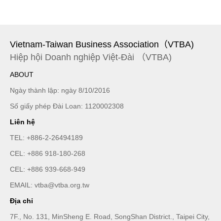
Vietnam-Taiwan Business Association（VTBA)
Hiệp hội Doanh nghiệp Việt-Đài （VTBA)
ABOUT
Ngày thành lập: ngày 8/10/2016
Số giấy phép Đài Loan: 1120002308
Liên hệ
TEL:
+886-2-26494189
CEL:
+886 918-180-268
CEL:
+886 939-668-949
EMAIL:
vtba@vtba.org.tw
Địa chỉ
7F., No. 131, MinSheng E. Road, SongShan District., Taipei City,