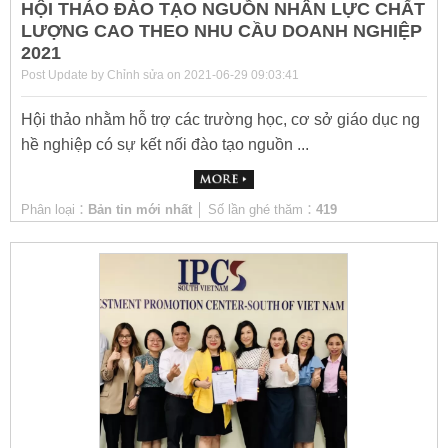
HỘI THẢO ĐÀO TẠO NGUỒN NHÂN LỰC CHẤT
LƯỢNG CAO THEO NHU CẦU DOANH NGHIỆP
2021
Post Update by Chỉnh sửa on 2021-06-29 09:03:41
Hội thảo nhằm hỗ trợ các trường học, cơ sở giáo dục ng
hề nghiệp có sự kết nối đào tạo nguồn ...
Phân loại：
Bản tin mới nhất
│ Số lần ghé thăm：
419