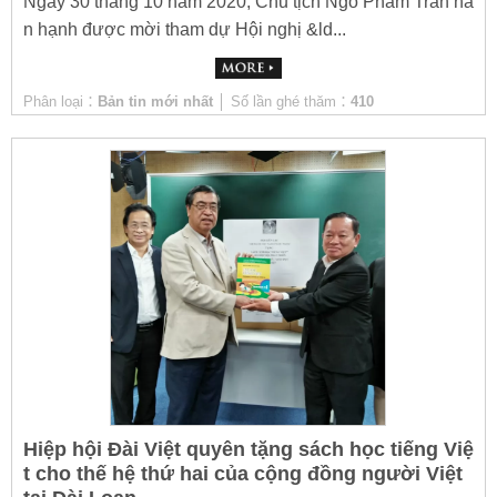
Ngày 30 tháng 10 năm 2020, Chủ tịch Ngô Phẩm Trân hâ
n hạnh được mời tham dự Hội nghị &ld...
Phân loại：
Bản tin mới nhất
│ Số lần ghé thăm：
410
Hiệp hội Đài Việt quyên tặng sách học tiếng Việ
t cho thế hệ thứ hai của cộng đồng người Việt