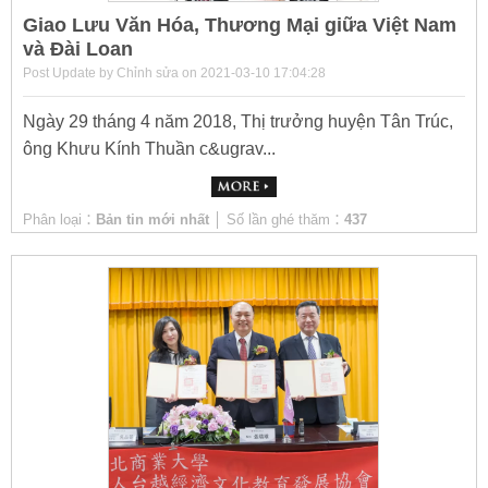
​Giao Lưu Văn Hóa, Thương Mại giữa Việt Nam
và Đài Loan
Post Update by Chỉnh sửa on 2021-03-10 17:04:28
Ngày 29 tháng 4 năm 2018, Thị trưởng huyện Tân Trúc,
ông Khưu Kính Thuần c&ugrav...
Phân loại：
Bản tin mới nhất
│ Số lần ghé thăm：
437