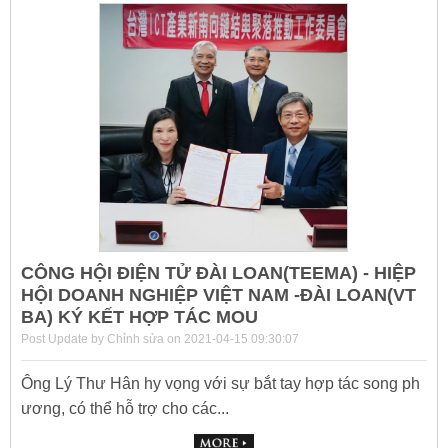
CÔNG HỘI ĐIỆN TỬ ĐÀI LOAN(TEEMA) - HIỆP
HỘI DOANH NGHIỆP VIỆT NAM -ĐÀI LOAN(VT
BA) KÝ KẾT HỢP TÁC MOU
Post Update by Chỉnh sửa on 2021-04-15 09:30:07
Ông Lý Thư Hân hy vọng với sự bắt tay hợp tác song ph
ương, có thể hỗ trợ cho các...