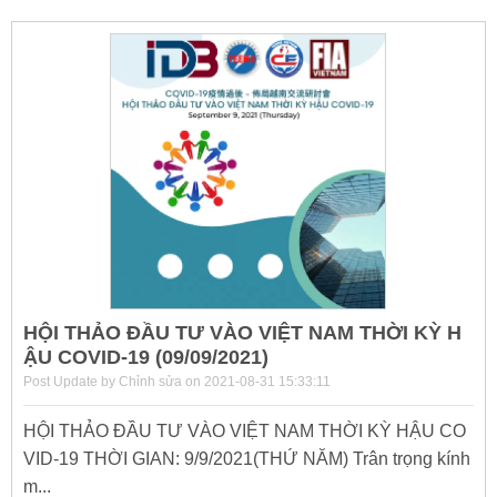
HỘI THẢO ĐẦU TƯ VÀO VIỆT NAM THỜI KỲ H
ẬU COVID-19 (09/09/2021)
Post Update by Chỉnh sửa on 2021-08-31 15:33:11
HỘI THẢO ĐẦU TƯ VÀO VIỆT NAM THỜI KỲ HẬU CO
VID-19 THỜI GIAN: 9/9/2021(THỨ NĂM) Trân trọng kính
m...