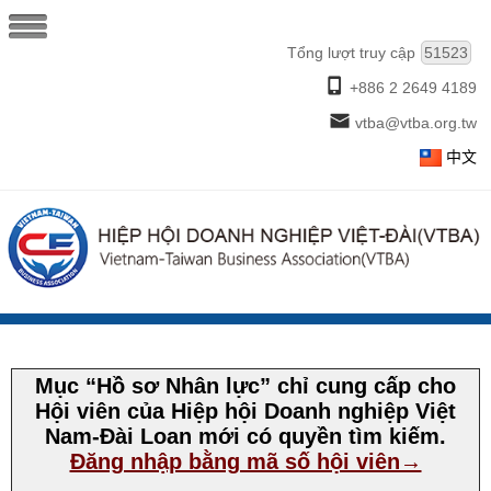
Tổng lượt truy cập
51523
+886 2 2649 4189
vtba@vtba.org.tw
中文
Mục “Hồ sơ Nhân lực” chỉ cung cấp cho
Hội viên của Hiệp hội Doanh nghiệp Việt
Nam-Đài Loan mới có quyền tìm kiếm.
Đăng nhập bằng mã số hội viên→