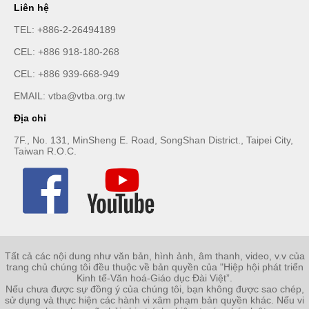
Liên hệ
TEL:
+886-2-26494189
CEL:
+886 918-180-268
CEL:
+886 939-668-949
EMAIL:
vtba@vtba.org.tw
Địa chỉ
7F., No. 131, MinSheng E. Road, SongShan District., Taipei City,
Taiwan R.O.C.
​Tất cả các nội dung như văn bản, hình ảnh, âm thanh, video, v.v của
trang chủ chúng tôi đều thuộc về bản quyền của "Hiệp hội phát triển
Kinh tế-Văn hoá-Giáo dục Đài Việt”.
Nếu chưa được sự đồng ý của chúng tôi, bạn không được sao chép,
sử dụng và thực hiện các hành vi xâm phạm bản quyền khác. Nếu vi