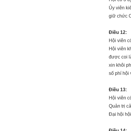
Ủy viên ki
giữ chức C
Điều 12:
Hội viên có
Hội viên k
được coi l
xin khôi p
số phí hội
Điều 13:
Hội viên c
Quản trị c
Đại hội hộ
Điều 14: