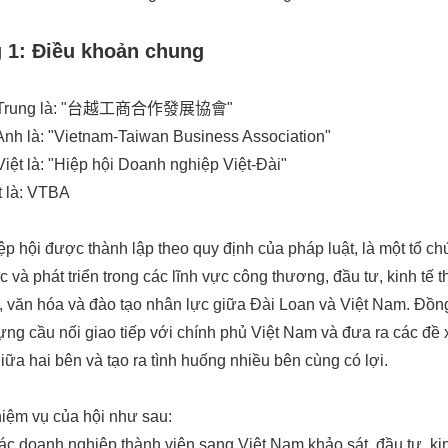
1: Điều khoản chung
ng Trung là: "台越工商合作發展協會"
Anh là: "Vietnam-Taiwan Business Association"
Việt là: "Hiệp hội Doanh nghiệp Việt-Đài"
ắt là: VTBA
p hội được thành lập theo quy định của pháp luật, là một tổ chứ
c và phát triển trong các lĩnh vực công thương, đầu tư, kinh tế
 văn hóa và đào tạo nhân lực giữa Đài Loan và Việt Nam. Đồng
ựng cầu nối giao tiếp với chính phủ Việt Nam và đưa ra các đề 
iữa hai bên và tạo ra tình huống nhiều bên cùng có lợi.
iệm vụ của hội như sau:
các doanh nghiệp thành viên sang Việt Nam khảo sát, đầu tư, 