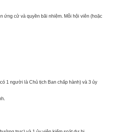
ền ứng cử và quyền bãi nhiệm. Mỗi hội viên (hoặc
 có 1 người là Chủ tịch Ban chấp hành) và 3 ủy
nh.
thường trực) và 1 ủy viên kiểm soát dự bị.