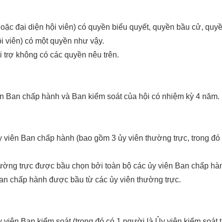
hoặc đại diện hội viên) có quyền biểu quyết, quyền bầu cử, quy
ội viên) có một quyền như vậy.
ài trợ không có các quyền nêu trên.
n Ban chấp hành và Ban kiểm soát của hội có nhiệm kỳ 4 năm.
y viên Ban chấp hành (bao gồm 3 ủy viên thường trực, trong đó
ường trực được bầu chọn bởi toàn bộ các ủy viên Ban chấp hà
an chấp hành được bầu từ các ủy viên thường trực.
y viên Ban kiểm soát (trong đó có 1 người là Ủy viên kiểm soát 