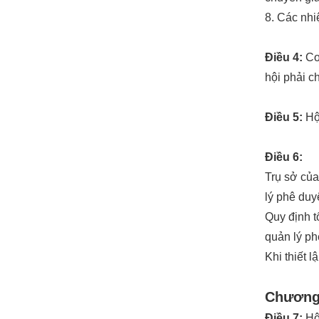
8. Các nhi
Điều 4:
Cơ
hội phải c
Điều 5:
Hội
Điều 6:
Trụ sở của
lý phê duy
Quy định t
quản lý ph
Khi thiết 
Chương 
Điều 7:
Hội