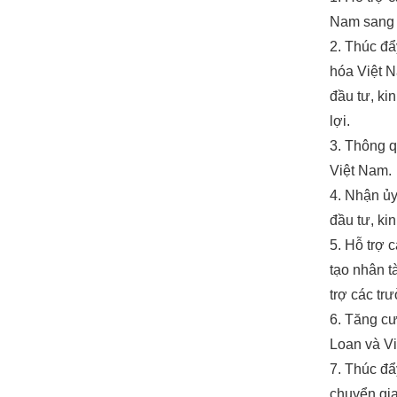
Nam sang Đ
2. Thúc đẩ
hóa Việt N
đầu tư, ki
lợi.
3. Thông q
Việt Nam.
4. Nhận ủy
đầu tư, ki
5. Hỗ trợ 
tạo nhân t
trợ các tr
6. Tăng cư
Loan và V
7. Thúc đẩ
chuyển gia