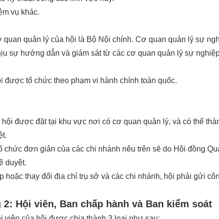
ệm vụ khác.
 quan quản lý của hội là Bộ Nội chính. Cơ quan quản lý sự ngh
hịu sự hướng dẫn và giám sát từ các cơ quan quản lý sự nghiệp
 được tổ chức theo phạm vi hành chính toàn quốc.
 hội được đặt tại khu vực nơi có cơ quan quản lý, và có thể t
ệt.
ổ chức đơn giản của các chi nhánh nêu trên sẽ do Hội đồng Quả
ê duyệt.
lập hoặc thay đổi địa chỉ trụ sở và các chi nhánh, hội phải gửi 
2: Hội viên, Ban chấp hành và Ban kiểm soát
 viên của hội được chia thành 3 loại như sau: