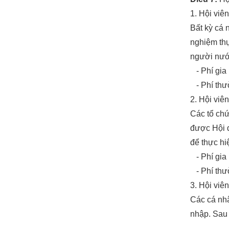
1. Hội viê
Bất kỳ cá 
nghiệm thự
người nước
- Phí gia 
- Phí thườ
2. Hội viê
Các tổ chứ
được Hội đ
để thực hi
- Phí gia 
- Phí thườ
3. Hội viên
Các cá nhâ
nhập. Sau 