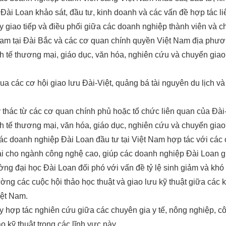
ài Loan khảo sát, đầu tư, kinh doanh và các vấn đề hợp tác li
y giao tiếp và điều phối giữa các doanh nghiệp thành viên và 
am tại Đài Bắc và các cơ quan chính quyền Việt Nam địa phươn
nh tế thương mại, giáo dục, văn hóa, nghiên cứu và chuyển giao
ua các cơ hội giao lưu Đài-Việt, quảng bá tài nguyên du lịch v
 thác từ các cơ quan chính phủ hoặc tổ chức liên quan của Đài-
nh tế thương mại, văn hóa, giáo dục, nghiên cứu và chuyển gia
các doanh nghiệp Đài Loan đầu tư tại Việt Nam hợp tác với cá
ài cho ngành công nghệ cao, giúp các doanh nghiệp Đài Loan giả
ường đại học Đài Loan đối phó với vấn đề tỷ lệ sinh giảm và khó
ờng các cuộc hội thảo học thuật và giao lưu kỹ thuật giữa các
iệt Nam.
y hợp tác nghiên cứu giữa các chuyên gia y tế, nông nghiệp, 
o kỹ thuật trong các lĩnh vực này.