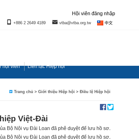
Hội viên đăng nhập
+886 2 2649 4189
vtba@vtba.org.tw
中文
 hội viên
Liên lạc Hiệp hội
Trang chủ
> Giới thiệu Hiệp hội > Điều lệ Hiệp hội
hiệp Việt-Đài
a Bộ Nội vụ Đài Loan đã phê duyệt để lưu hồ sơ.
a Bộ Nội vụ Đài Loan đã phê duyệt để lưu hồ sơ.